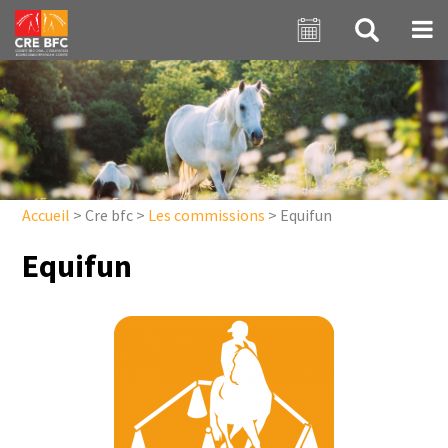
Aller au contenu principal
Accueil
>
Cre bfc
>
Les commissions
>
Equifun
Equifun