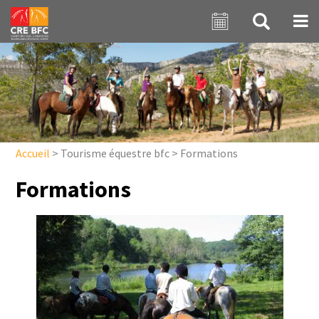
Aller au contenu principal
Accueil
>
Tourisme équestre bfc
>
Formations
Formations