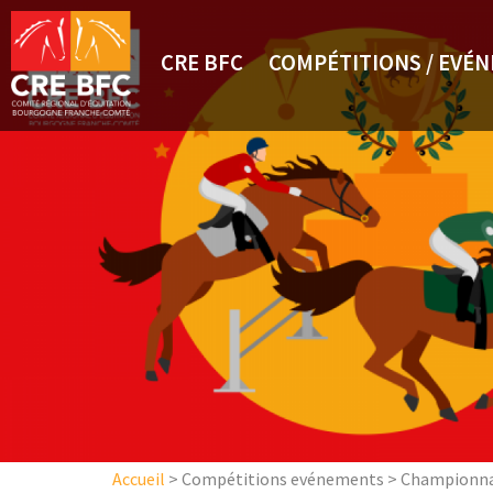
Aller au contenu principal
CRE BFC
COMPÉTITIONS / EVÉ
Accueil
>
Compétitions evénements
>
Championnat