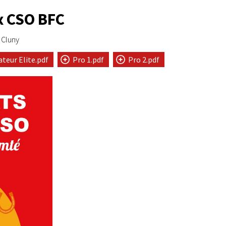
x CSO BFC
Cluny
teur Elite.pdf
Pro 1.pdf
Pro 2.pdf