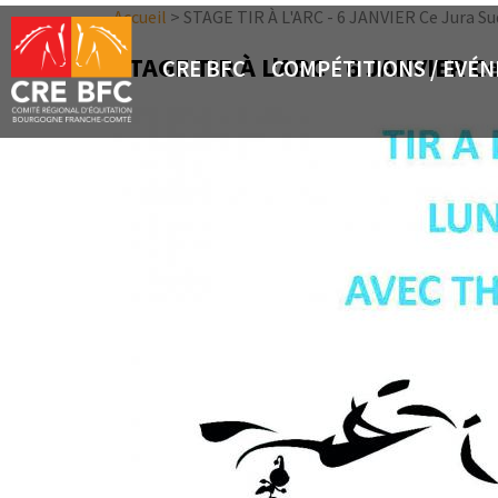
Aller au contenu principal
Accueil
>
STAGE TIR À L'ARC - 6 JANVIER Ce Jura Su
STAGE TIR À L'ARC - 6 JANVIER C
CRE BFC
COMPÉTITIONS / EVÉ