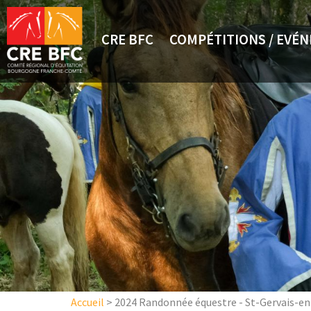
Aller au contenu principal
CRE BFC
COMPÉTITIONS / EVÉ
Accueil
>
2024 Randonnée équestre - St-Gervais-en-